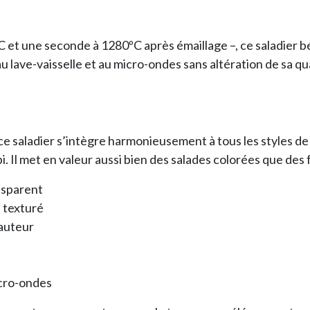
 et une seconde à 1280ºC après émaillage –, ce saladier b
lave-vaisselle et au micro-ondes sans altération de sa qual
ce saladier s’intègre harmonieusement à tous les styles d
i. Il met en valeur aussi bien des salades colorées que des 
nsparent
t texturé
hauteur
icro-ondes