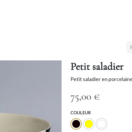
ropos
Boutique en ligne
Points de ventes
Mes ex
Petit saladier
Petit saladier en porcelai
75,00
€
COULEUR