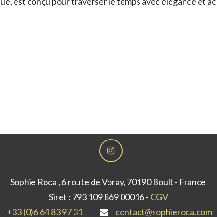
étique, est conçu pour traverser le temps avec élégance e
Sophie Roca , 6 route de Voray, 70190 Boult - France
Siret : 793 109 869 00016 -
CGV
+33 (0)6 64 83 97 31
contact@sophieroca.com