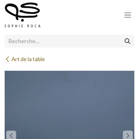
Se rendre au contenu
Art de la table