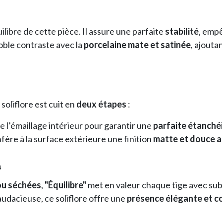
quilibre de cette pièce. Il assure une parfaite
stabilité
, empê
noble contraste avec la
porcelaine mate et satinée
, ajouta
e soliflore est cuit en
deux étapes
:
 de l’émaillage intérieur pour garantir une
parfaite étanché
nfère à la surface extérieure une finition
matte et douce a
s
 ou séchées
,
"Équilibre"
met en valeur chaque tige avec sub
audacieuse, ce soliflore offre une
présence élégante et 