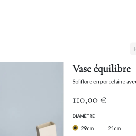
ropos
Boutique en ligne
Points de ventes
Mes ex
Vase équilibre
Soliflore en porcelaine av
110,00
€
DIAMÈTRE
29cm
21cm