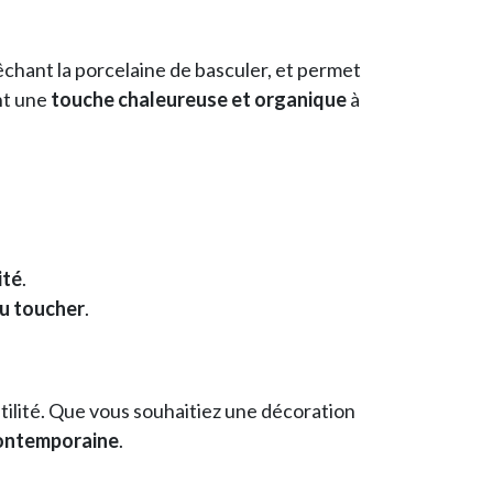
chant la porcelaine de basculer, et permet
nt une
touche chaleureuse et organique
à
ité
.
u toucher
.
tilité. Que vous souhaitiez une décoration
contemporaine
.