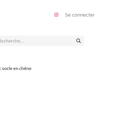
positions
Se connecter
ec socle en chêne